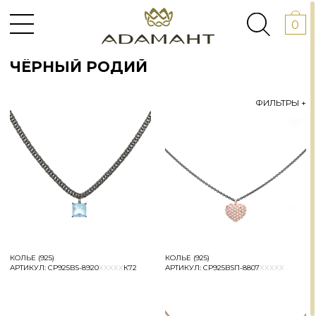
0
ЧЁРНЫЙ РОДИЙ
ФИЛЬТРЫ +
КОЛЬЕ (925)
КОЛЬЕ (925)
АРТИКУЛ:
СР925BS-8920
XXXXX
К72
АРТИКУЛ:
СР925BSП-8807
XXXXX