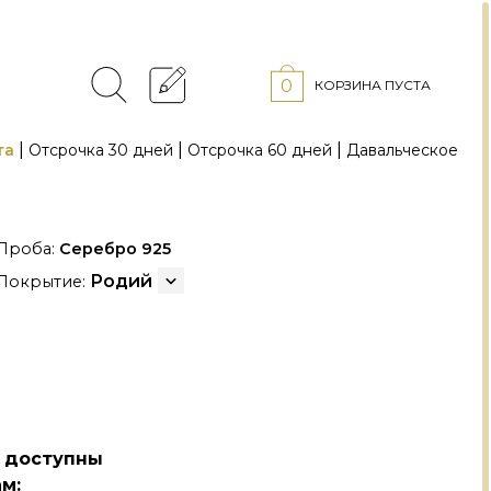
0
КОРЗИНА ПУСТА
|
|
|
та
Отсрочка 30 дней
Отсрочка 60 дней
Давальческое
Проба:
Серебро 925
Родий
Покрытие:
з доступны
м: