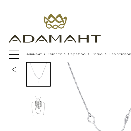
Адамант
Каталог
Серебро
Колье
Без вставок