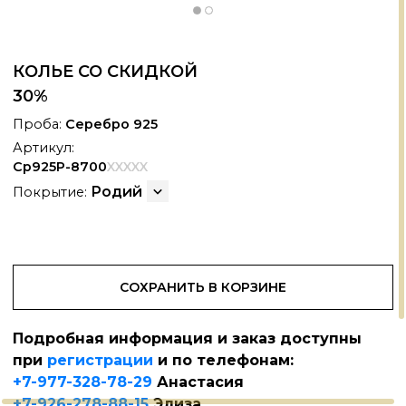
КОЛЬЕ СО СКИДКОЙ
30%
Проба:
Серебро 925
Артикул:
Ср925Р-8700
XXXXX
Родий
Покрытие:
СОХРАНИТЬ В КОРЗИНЕ
Подробная информация и заказ доступны
АНОКЕРАМИКА
+
при
регистрации
и по телефонам:
+7-977-328-78-29
Анастасия
+7-926-278-88-15
Элиза